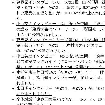
建築家インタヴューシリーズ第1回 山本理顕「建築
築・都市・社会 その2」、著者による本紹介 『
しい建築の見取り図』が、10+1 web site上のr
た。
中山英之インタビュー「絵に描いた空間」（後半
の語る『建築学生のハローワーク』（彰国社）が、10+1
上のr4に公開されました。
建築家インタヴューシリーズ第1回 山本理顕「建築
築・都市・社会 その1」、木村浩之インタヴューが、
site上のr4に公開されました。
中山英之インタビュー「絵に描いた空間」（前半
郎の建築ブックガイド（クロード・パラン『斜め
築』）が、10+1 web site上のr4に公開されました
南洋堂店主荒田哲史の「今月の一押し本！」（隈
建築』）、指山健インタヴューが、10+1 web sit
れました。
米田明インタビュー（その１、その２）が、10+1 web
に公開されました。
全体討議「建築国際展とは何か」（1-5）が、10+1 we
r4に公開されました。