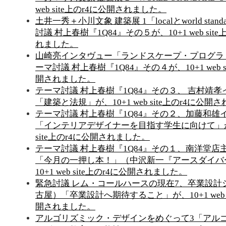
web site上のr4に公開されました。
土井一秀＋小川文象 建築展 1「localとworld stan
討議 村上春樹『1Q84』その５が、10+1 web sit
れました。
山崎亮インタヴュー「ランドスケープ・プログラ
ーマ討議 村上春樹『1Q84』その４が、10+1 web s
開されました。
テーマ討議 村上春樹『1Q84』その３、 吉村靖
「建築と法規」が、10+1 web site上のr4に公開
テーマ討議 村上春樹『1Q84』その２、加藤和雄
「インテリアデザイナーを目指す学生に向けて」が、1
site上のr4に公開されました。
テーマ討議 村上春樹『1Q84』その１、南洋堂店
「今月の一押し本！」（中沢新一『アースダイバ
10+1 web site上のr4に公開されました。
緊急討議 レム・コールハースの現在7、卒業設計
古屋）「卒業設計へ期待すること」が、10+1 web s
開されました。
アルゴリズミック・デザインをめぐって3「アル