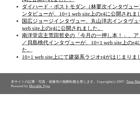
ダイハード・ポストモダン（林要次インタヴュー
ンタビューが、10+1 web site上のr4に公開され
国広ジョージインタヴュー、丸山洋志インタヴュー
web site上のr4に公開されました。
南洋堂店主荒田哲史の「今月の一押し本！」、ア
／貝島桃代インタヴューが、10+1 web site上の
た。
10+1 web site上にて建築系ラジオr4がはじまりま
本サイトの記事・写真・画像等の無断転載を禁じます。Copyright(c) 2007-
Tatsu Mat
Powered by
Movable Type