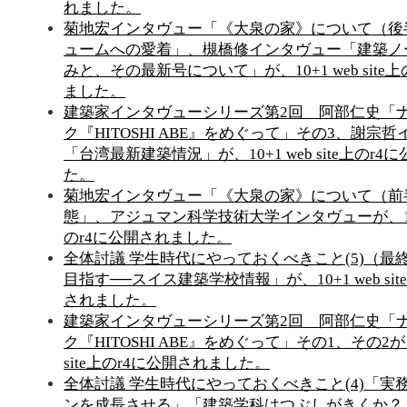
れました。
菊地宏インタヴュー「《大泉の家》について（後
ュームへの愛着」、槻橋修インタヴュー「建築ノ
みと、その最新号について」が、10+1 web site
ました。
建築家インタヴューシリーズ第2回 阿部仁史「
ク『HITOSHI ABE』をめぐって」その3、謝宗
「台湾最新建築情況」が、10+1 web site上のr
た。
菊地宏インタヴュー「《大泉の家》について（前
態」、アジュマン科学技術大学インタヴューが、10+1 
のr4に公開されました。
全体討議 学生時代にやっておくべきこと(5)（最
目指す──スイス建築学校情報」が、10+1 web sit
されました。
建築家インタヴューシリーズ第2回 阿部仁史「
ク『HITOSHI ABE』をめぐって」その1、その2が、1
site上のr4に公開されました。
全体討議 学生時代にやっておくべきこと(4)「実
ンを成長させる」「建築学科はつぶしがきくか？」