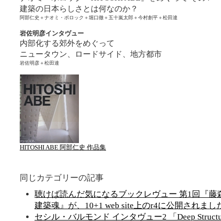
建築の日本らしさとは何なのか？
阿部仁史＋ナオミ・ポロック＋堀口徹＋五十嵐太郎＋今村創平＋松田達
岩佐明彦インタヴュー
内部化する郊外をめぐって
ニュータウン、ロードサイド、地方都市
岩佐明彦＋松田達
HITOSHI ABE 阿部仁史 作品集
同じカテゴリーの記事
聴けば読んだ気になるブックレヴュー 第1回『藤森
建築魂』が、10+1 web site上のr4に公開されまし
セシル・バルモンド インタヴュー2 「Deep Structu