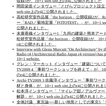
収録3が、10+1 web site上のr4に公開されました
岡田栄造インタヴュー「とびらプロジェクト設立」
web site上のr4に公開されました。
高松研究室作品展「the horizon」公開収録2が、
ー「RAD／菊地宏展『FOTOTEST』」が、10+1 web
公開されました。
末廣香織インタヴュー1「九州の建築と熊本アー
松研究室作品展「the horizon」公開収録1が、10+1 w
r4に公開されました。
Interview with Glenn Murcutt "On Architecture" by 
Radio r4 (Architectural Radio Japan r4 version) has 
10+1 website.
グレン・マーカット インタヴュー「建築について」、
TV2009 4「事前ワークショップを終えて」が、10+1 
のr4に公開されました。
Archi-TV2009 3 佐藤淳インタヴュー「事前ワ
材と身体」が、10+1 web site上のr4に公開され
松本淳インタヴュー「『マイレア邸／アルヴァー
解題」が、10+1 web site上のr4に公開されました
全体討議 東京論──新しい地形としての東京5「