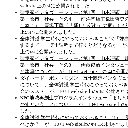
web site上のr4に公開されました。
建築家インタヴューシリーズ第1回 山本理顕「建築
築・都市・社会 その4」、南洋堂店主荒田哲史
し本！」（馬場正尊『「新しい郊外」の家』）が、10+1
上のr4に公開されました。
全体討議 学生時代にやっておくべきこと(3)「妹
するまで」「博士課程まで行くとどうなるか」が、10+1
上のr4に公開されました。
建築家インタヴューシリーズ第1回 山本理顕「建築
築・都市・社会 その3」、伊藤俊治インタヴュ
と建築について」が、10+1 web site上のr4に
ダイハード・ポストモダン 五十嵐淳インタヴュ
について」、全体討議 学生時代にやっておくべきこ
会のススメ」が、10+1 web site上のr4に公開さ
NPO地域再創生プログラムインタヴュー「まちと
かすということについて」が、10+1 web site上
した。
全体討議 学生時代にやっておくべきこと（1）「
べきか？」が、10+1 web site上のr4に公開され