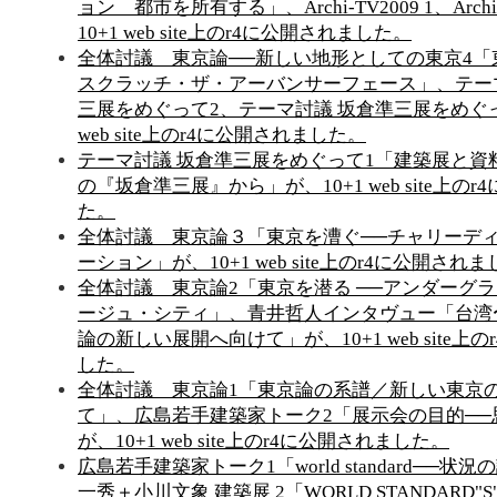
ョン 都市を所有する」、Archi-TV2009 1、Archi-
10+1 web site上のr4に公開されました。
全体討議 東京論──新しい地形としての東京4「東
スクラッチ・ザ・アーバンサーフェース」、テー
三展をめぐって2、テーマ討議 坂倉準三展をめぐっ
web site上のr4に公開されました。
テーマ討議 坂倉準三展をめぐって1「建築展と資
の『坂倉準三展』から」が、10+1 web site上の
た。
全体討議 東京論３「東京を漕ぐ──チャリーデ
ーション」が、10+1 web site上のr4に公開され
全体討議 東京論2「東京を潜る ──アンダーグ
ージュ・シティ」、青井哲人インタヴュー「台湾
論の新しい展開へ向けて」が、10+1 web site上
した。
全体討議 東京論1「東京論の系譜／新しい東京
て」、広島若手建築家トーク2「展示会の目的──
が、10+1 web site上のr4に公開されました。
広島若手建築家トーク1「world standard──状
一秀＋小川文象 建築展 2「WORLD STANDARD"S